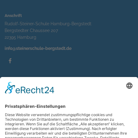
Anschrift
Rudolf-Steiner-Schule Hamburg-Bergstedt
Bergstedter Chaussee 207
22395 Hamburg
info@steinerschule-bergstedt.de
Service
Impressum
Datenschutzerklärung
Sitemap
Kontakt
Suche