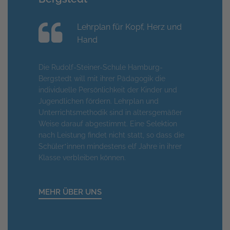
Lehrplan für Kopf, Herz und
Hand
Die Rudolf-Steiner-Schule Hamburg-
Bergstedt will mit ihrer Pädagogik die
individuelle Persönlichkeit der Kinder und
Jugendlichen fördern. Lehrplan und
Unterrichtsmethodik sind in altersgemäßer
Weise darauf abgestimmt. Eine Selektion
nach Leistung findet nicht statt, so dass die
Schüler*innen mindestens elf Jahre in ihrer
Klasse verbleiben können.
MEHR ÜBER UNS