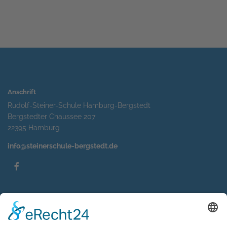
Anschrift
Rudolf-Steiner-Schule Hamburg-Bergstedt
Bergstedter Chaussee 207
22395 Hamburg
info@steinerschule-bergstedt.de
Service
Impressum
Datenschutzerklärung