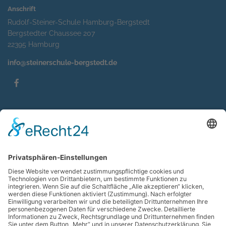
Anschrift
Rudolf-Steiner-Schule Hamburg-Bergstedt
Bergstedter Chaussee 207
22395 Hamburg
info@steinerschule-bergstedt.de
Service
Impressum
Datenschutzerklärung
Sitemap
Kontakt
Suche
Wir sind Mitglied im