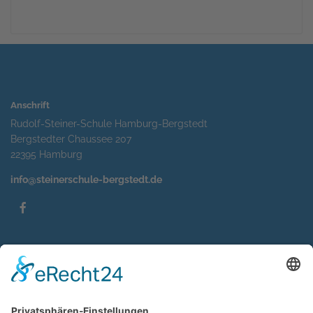
Anschrift
Rudolf-Steiner-Schule Hamburg-Bergstedt
Bergstedter Chaussee 207
22395 Hamburg
info@steinerschule-bergstedt.de
Service
Impressum
Datenschutzerklärung
Sitemap