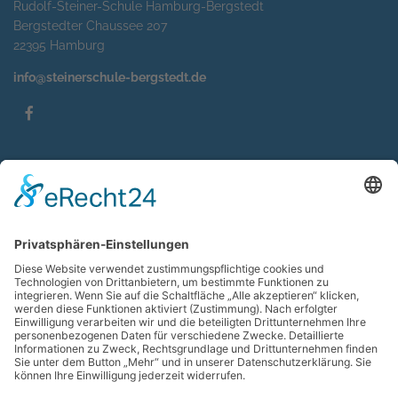
Rudolf-Steiner-Schule Hamburg-Bergstedt
Bergstedter Chaussee 207
22395 Hamburg
info@steinerschule-bergstedt.de
Service
Impressum
Datenschutzerklärung
Sitemap
Kontakt
Suche
Wir sind Mitglied im
×