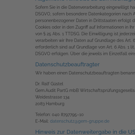
Sofern Sie in die Datenverarbeitung eingewilligt ha
DSGVO, sofern besondere Datenkategorien nach Art
personenbezogener Daten in Drittstaaten erfolgt d
Cookies oder in den Zugriff auf Informationen in Ih
von § 25 Abs. 1 TTDSG. Die Einwilligung ist jederz
verarbeiten wir Ihre Daten auf Grundlage des Art. 6
erforderlich sind auf Grundlage von Art. 6 Abs. 1 l
DSGVO erfolgen. Über die jeweils im Einzelfall ei
Datenschutz­beauftragter
Wir haben einen Datenschutzbeauftragten benann
Dr. Ralf Güstel
Gem.Audit PartG mbB Wirtschaftsprüfungsgesells
Weidestrasse 134
2083 Hamburg
Telefon: 040 8797795–10
E-Mail:
datenschutz@gem-gruppe.de
Hinweis zur Datenweitergabe in die US