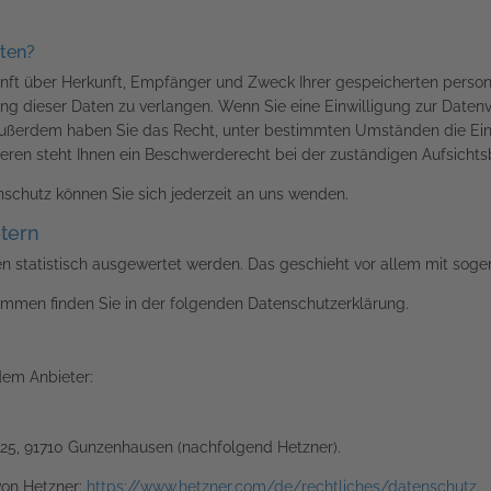
aten?
kunft über Herkunft, Empfänger und Zweck Ihrer gespeicherten pers
g dieser Daten zu verlangen. Wenn Sie eine Einwilligung zur Datenve
n. Außerdem haben Sie das Recht, unter bestimmten Umständen die Ei
ren steht Ihnen ein Beschwerderecht bei der zuständigen Aufsichts
schutz können Sie sich jederzeit an uns wenden.
etern
ten statistisch ausgewertet werden. Das geschieht vor allem mit s
rammen finden Sie in der folgenden Datenschutzerklärung.
dem Anbieter:
. 25, 91710 Gunzenhausen (nachfolgend Hetzner).
von Hetzner:
https://www.hetzner.com/de/rechtliches/datenschutz
.