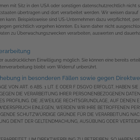
 mit Sitz in den USA oder sonstigen datenschutzrechtlich nicht sic
staaten übertragen und dort verarbeitet werden. Wir weisen darauf h
den kann. Beispielsweise sind US-Unternehmen dazu verpflichtet, p
rgegen gerichtlich vorgehen könnten. Es kann daher nicht ausgeschl
 Daten zu Überwachungszwecken verarbeiten, auswerten und dauerhaf
verarbeitung
 ausdrücklichen Einwilligung möglich. Sie können eine bereits erteilt
tenverarbeitung bleibt vom Widerruf unberührt.
hebung in besonderen Fällen sowie gegen Direktwer
VON ART. 6 ABS. 1 LIT. E ODER F DSGVO ERFOLGT, HABEN SIE 
 GEGEN DIE VERARBEITUNG IHRER PERSONENBEZOGENEN DATEN 
S PROFILING. DIE JEWEILIGE RECHTSGRUNDLAGE, AUF DENEN 
WIDERSPRUCH EINLEGEN, WERDEN WIR IHRE BETROFFENEN P
INGENDE SCHUTZWÜRDIGE GRÜNDE FÜR DIE VERARBEITUNG NACH
ITUNG DIENT DER GELTENDMACHUNG, AUSÜBUNG ODER VERTEI
ARBEITET, UM DIREKTWERBUNG ZU BETREIBEN, SO HABEN SIE