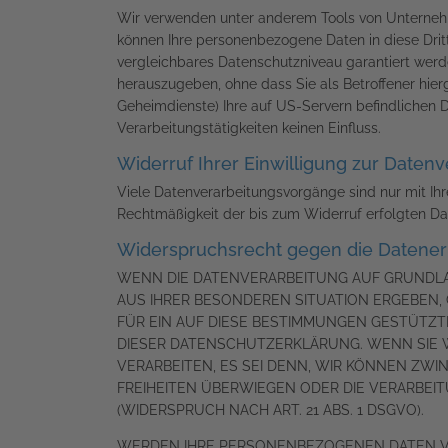
Wir verwenden unter anderem Tools von Unternehmen
können Ihre personenbezogene Daten in diese Dritt
vergleichbares Datenschutzniveau garantiert wer
herauszugeben, ohne dass Sie als Betroffener hie
Geheimdienste) Ihre auf US-Servern befindlichen
Verarbeitungstätigkeiten keinen Einfluss.
Widerruf Ihrer Einwilligung zur Daten
Viele Datenverarbeitungsvorgänge sind nur mit Ihrer
Rechtmäßigkeit der bis zum Widerruf erfolgten Da
Widerspruchsrecht gegen die Datener
WENN DIE DATENVERARBEITUNG AUF GRUNDLAGE 
AUS IHRER BESONDEREN SITUATION ERGEBEN,
FÜR EIN AUF DIESE BESTIMMUNGEN GESTÜTZTE
DIESER DATENSCHUTZERKLÄRUNG. WENN SIE 
VERARBEITEN, ES SEI DENN, WIR KÖNNEN ZW
FREIHEITEN ÜBERWIEGEN ODER DIE VERARBE
(WIDERSPRUCH NACH ART. 21 ABS. 1 DSGVO).
WERDEN IHRE PERSONENBEZOGENEN DATEN VER