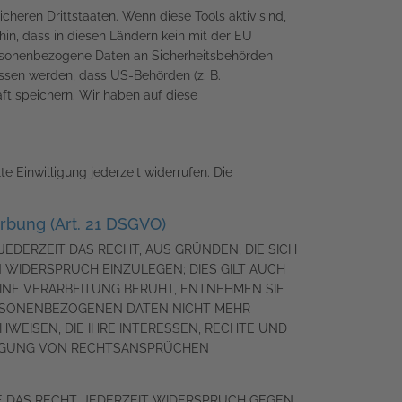
heren Drittstaaten. Wenn diese Tools aktiv sind,
in, dass in diesen Ländern kein mit der EU
ersonenbezogene Daten an Sicherheitsbehörden
ossen werden, dass US-Behörden (z. B.
t speichern. Wir haben auf diese
e Einwilligung jederzeit widerrufen. Die
bung (Art. 21 DSGVO)
JEDERZEIT DAS RECHT, AUS GRÜNDEN, DIE SICH
WIDERSPRUCH EINZULEGEN; DIES GILT AUCH
EINE VERARBEITUNG BERUHT, ENTNEHMEN SIE
ERSONENBEZOGENEN DATEN NICHT MEHR
WEISEN, DIE IHRE INTERESSEN, RECHTE UND
DIGUNG VON RECHTSANSPRÜCHEN
 DAS RECHT, JEDERZEIT WIDERSPRUCH GEGEN