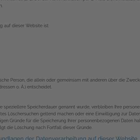
h.
g auf dieser Website ist:
istische Person, die allein oder gemeinsam mit anderen über die Zwec
essen o. Ä.) entscheidet.
ne speziellere Speicherdauer genannt wurde, verbleiben Ihre person
igtes Löschersuchen geltend machen oder eine Einwilligung zur Date
ssigen Gründe für die Speicherung Ihrer personenbezogenen Daten hab
lgt die Löschung nach Fortfall dieser Gründe.
ndlagen der Datenverarbeitung auf dieser Website