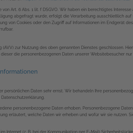
on Art. 6 Abs. 1 lit. f DSGVO. Wir haben ein berechtigtes Interesse
igung abgefragt wurde, erfolgt die Verarbeitung ausschließlich auf 
ung von Cookies oder den Zugriff auf Informationen im Endgerät des 
rufbar.
g (AVV) zur Nutzung des oben genannten Dienstes geschlossen. Hier
ss dieser die personenbezogenen Daten unserer Websitebesucher nu
­informationen
rer persönlichen Daten sehr ernst. Wir behandeln Ihre personenbez
r Datenschutzerklärung.
edene personenbezogene Daten erhoben. Personenbezogene Daten sind
ung erläutert, welche Daten wir erheben und wofür wir sie nutzen. S
im Internet (z. B. bei der Kommunikation per E-Mail) Sicherheitslück