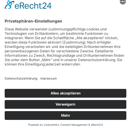
Klipstein, Sophia
Klassenlehrerin 3. Klasse, im Sabbatical Year
×
Save the Date!
JUBILÄUM
50 Jahre Rudolf Steiner Schule Bergstedt
Festwoche 11. bis 19.9. 2026