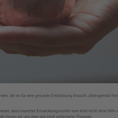
indes, die es für eine gesunde Entwicklung braucht, altersgemäß förd
 wieder, dass mancher Entwicklungsschritt vom Kind nicht ohne Hilfe 
lb freuen wir uns über das breit gefächerte Therapie.