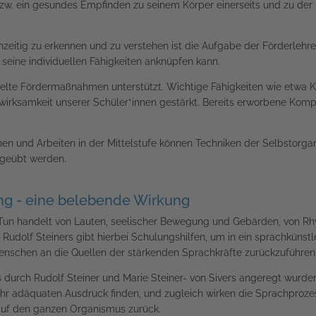
s bzw. ein gesundes Empfinden zu seinem Körper einerseits und zu de
eitig zu erkennen und zu verstehen ist die Aufgabe der Förderlehrer*
seine individuellen Fähigkeiten anknüpfen kann.
zielte Fördermaßnahmen unterstützt. Wichtige Fähigkeiten wie etwa 
wirksamkeit unserer Schüler*innen gestärkt. Bereits erworbene Komp
nen und Arbeiten in der Mittelstufe können Techniken der Selbstorga
d geübt werden.
ng - eine belebende Wirkung
 Tun handelt von Lauten, seelischer Bewegung und Gebärden, von R
udolf Steiners gibt hierbei Schulungshilfen, um in ein sprachkünstl
enschen an die Quellen der stärkenden Sprachkräfte zurückzuführen
durch Rudolf Steiner und Marie Steiner- von Sivers angeregt wurden,
ihr adäquaten Ausdruck finden, und zugleich wirken die Sprachproze
auf den ganzen Organismus zurück.