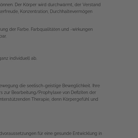
 können. Der Körper wird durchwärmt, der Verstand
kerfreude, Konzentration, Durchhaltevermögen
erung der Farbe. Farbqualitäten und -wirkungen
bar.
anz individuell ab.
ewegung die seelisch-geistige Beweglichkeit. Ihre
rs zur Bearbeitung/Prophylaxe von Defiziten der
 unterstützenden Therapie, denn Körpergefühl und
ndvoraussetzungen für eine gesunde Entwicklung in