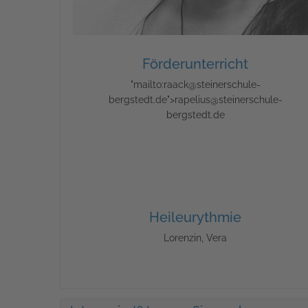
Förderunterricht
"mailto:raack@steinerschule-
bergstedt.de">rapelius@steinerschule-
bergstedt.de
Heileurythmie
Lorenzin, Vera