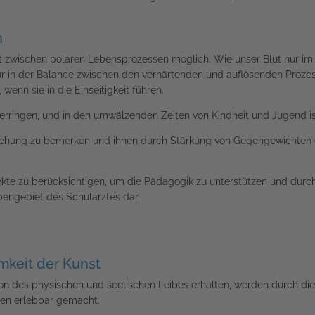
n
ht zwischen polaren Lebensprozessen möglich. Wie unser Blut nur i
nur in der Balance zwischen den verhärtenden und auflösenden Prozess
enn sie in die Einseitigkeit führen.
erringen, und in den umwälzenden Zeiten von Kindheit und Jugend i
tehung zu bemerken und ihnen durch Stärkung von Gegengewichten ein
kte zu berücksichtigen, um die Pädagogik zu unterstützen und durc
engebiet des Schularztes dar.
mkeit der Kunst
on des physischen und seelischen Leibes erhalten, werden durch die 
hen erlebbar gemacht.