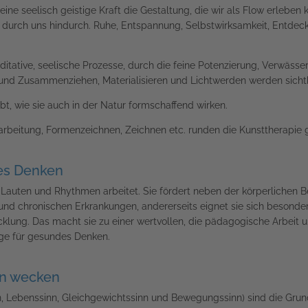
ne seelisch geistige Kraft die Gestaltung, die wir als Flow erleben
, durch uns hindurch. Ruhe, Entspannung, Selbstwirksamkeit, Entdec
ditative, seelische Prozesse, durch die feine Potenzierung, Verwäss
 und Zusammenziehen, Materialisieren und Lichtwerden werden sicht
t, wie sie auch in der Natur formschaffend wirken.
rbeitung, Formenzeichnen, Zeichnen etc. runden die Kunsttherapie g
des Denken
 Lauten und Rhythmen arbeitet. Sie fördert neben der körperlichen B
und chronischen Erkrankungen, andererseits eignet sie sich besonde
cklung. Das macht sie zu einer wertvollen, die pädagogische Arbeit
ge für gesundes Denken.
en wecken
n, Lebenssinn, Gleichgewichtssinn und Bewegungssinn) sind die Gru