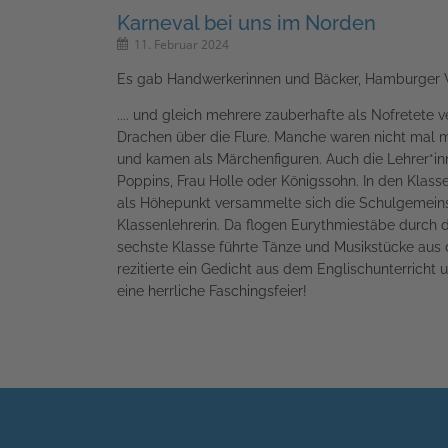
Karneval bei uns im Norden
11. Februar 2024
Es gab Handwerkerinnen und Bäcker, Hamburger Wa
.... und gleich mehrere zauberhafte als Nofretete 
Drachen über die Flure. Manche waren nicht mal m
und kamen als Märchenfiguren. Auch die Lehrer*inn
Poppins, Frau Holle oder Königssohn. In den Klass
als Höhepunkt versammelte sich die Schulgemeinsch
Klassenlehrerin. Da flogen Eurythmiestäbe durch d
sechste Klasse führte Tänze und Musikstücke aus d
rezitierte ein Gedicht aus dem Englischunterricht
eine herrliche Faschingsfeier!