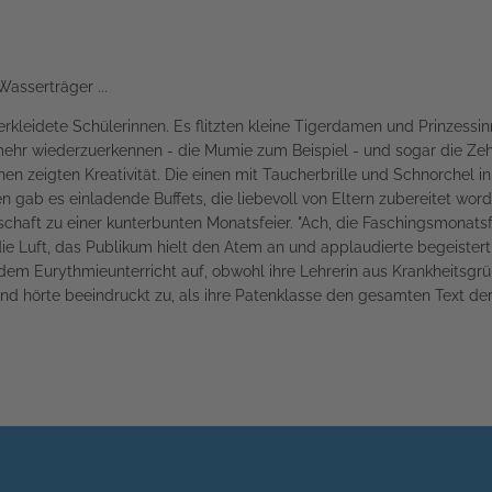
sserträger ...
verkleidete Schülerinnen. Es flitzten kleine Tigerdamen und Prinzessi
ehr wiederzuerkennen - die Mumie zum Beispiel - und sogar die Zeh
en zeigten Kreativität. Die einen mit Taucherbrille und Schnorchel i
en gab es einladende Buffets, die liebevoll von Eltern zubereitet 
aft zu einer kunterbunten Monatsfeier. "Ach, die Faschingsmonatsfe
ie Luft, das Publikum hielt den Atem an und applaudierte begeister
em Eurythmieunterricht auf, obwohl ihre Lehrerin aus Krankheitsgrü
 und hörte beeindruckt zu, als ihre Patenklasse den gesamten Text 