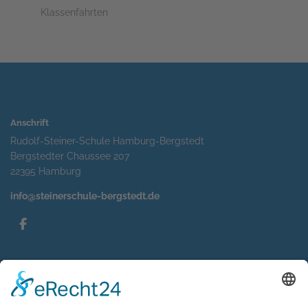
Klassenfahrten
Anschrift
Rudolf-Steiner-Schule Hamburg-Bergstedt
Bergstedter Chaussee 207
22395 Hamburg
info@steinerschule-bergstedt.de
Service
Impressum
Datenschutzerklärung