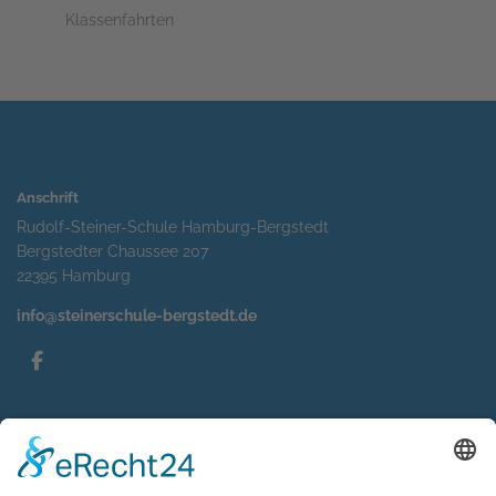
Klassenfahrten
Anschrift
Rudolf-Steiner-Schule Hamburg-Bergstedt
Bergstedter Chaussee 207
22395 Hamburg
info@steinerschule-bergstedt.de
Service
Impressum
Datenschutzerklärung