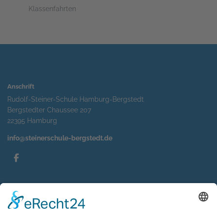
Klassenfahrten
Anschrift
Rudolf-Steiner-Schule Hamburg-Bergstedt
Bergstedter Chaussee 207
22395 Hamburg
info@steinerschule-bergstedt.de
Service
Impressum
Datenschutzerklärung