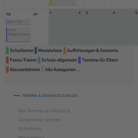
...
1
2
3
4
5
29
30
19:30 Chor
20:00
Mitgliederversa
...
Schulferien
Monatsfeier
Aufführungen & Konzerte
Feste/Feiern
Schule allgemein
Termine für Eltern
Klassenfahrten
Alle Kategorien ...
TERMINE & VERANSTALTUNGEN
Alle Termine im Überblick
Schulinterne Termine
Schulferien
Monatsfeiern