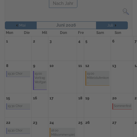
Nach Jahr
Juni 2026
Mai
Juli
Mon
Die
Mit
Don
Fre
Sam
Son
1
2
3
4
5
6
7
8
9
10
11
12
13
1
19:30 Chor
19:00
19:00
Vortrag
Mittelstufenkon
Wolfgan
...
...
15
16
17
18
19
20
2
19:30 Chor
Sommerfest
22
23
24
25
26
27
2
19:30 Chor
18:00
Mittsommerspiel