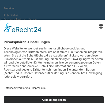
Service
Impressum
Datenschutzerklärung
Sitemap
Kontakt
Suche
Wir sind Mitglied im
×
Save the Date!
JUBILÄUM
50 Jahre Rudolf Steiner Schule Bergstedt
Festwoche 11. bis 19.9. 2026
© 2026 Rudolf-Steiner-Schule Hamburg-Bergstedt e.V.