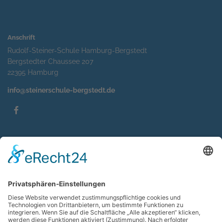
Anschrift
Rudolf-Steiner-Schule Hamburg-Bergstedt
Bergstedter Chaussee 207
22395 Hamburg
info@steinerschule-bergstedt.de
Service
Impressum
Datenschutzerklärung
Sitemap
Kontakt
Suche