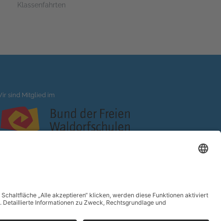
Klassenfahrten
ir sind Mitglied im
×
ve the Date!
BILÄUM
50 Jahre Rudolf Steiner Schule Bergstedt
twoche 11. bis 19.9. 2026