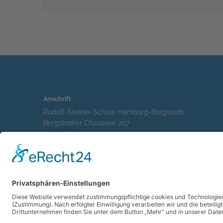
Anschrift
Rudolf-Steiner-Schule Hamburg-Bergstedt
Bergstedter Chaussee 207
22395 Hamburg
info@steinerschule-bergstedt.de