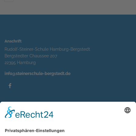
Anschrift
Rudolf-Steiner-Schule Hamburg-Bergstedt
Bergstedter Chaussee 207
22395 Hamburg
info@steinerschule-bergstedt.de
Service
Impressum
Datenschutzerklärung
Sitemap
Kontakt